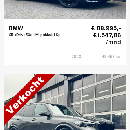
BMW
€ 88.995,-
€ 1.547,86
X5 xDrive50e | M-pakket | Sp...
/mnd
2023
-
48.453 km