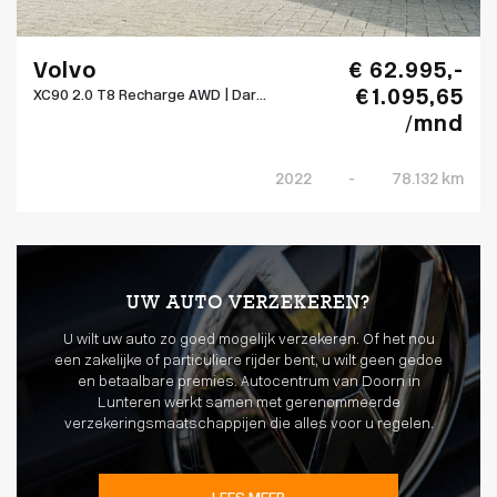
Volvo
€ 62.995,-
€ 1.095,65
XC90 2.0 T8 Recharge AWD | Dar...
/mnd
2022
-
78.132 km
UW AUTO VERZEKEREN?
U wilt uw auto zo goed mogelijk verzekeren. Of het nou
een zakelijke of particuliere rijder bent, u wilt geen gedoe
en betaalbare premies. Autocentrum van Doorn in
Lunteren werkt samen met gerenommeerde
verzekeringsmaatschappijen die alles voor u regelen.