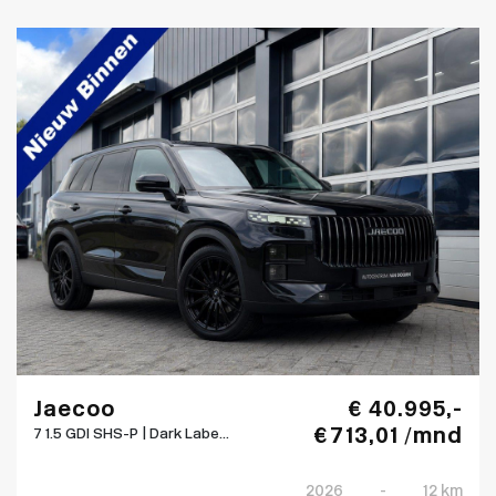
Jaecoo
€ 40.995,-
€ 713,01 /mnd
7 1.5 GDI SHS-P | Dark Labe...
2026
-
12 km