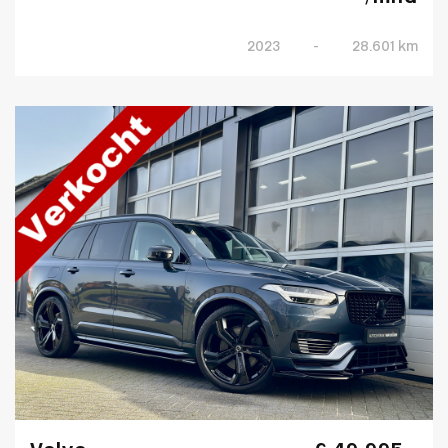
2023
-
28.601 km