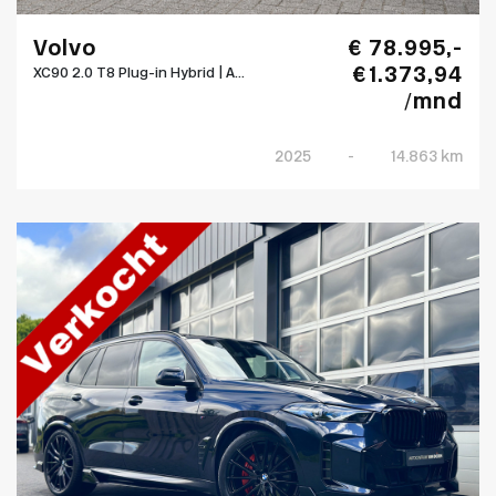
Volvo
€ 78.995,-
€ 1.373,94
XC90 2.0 T8 Plug-in Hybrid | A...
/mnd
2025
-
14.863 km