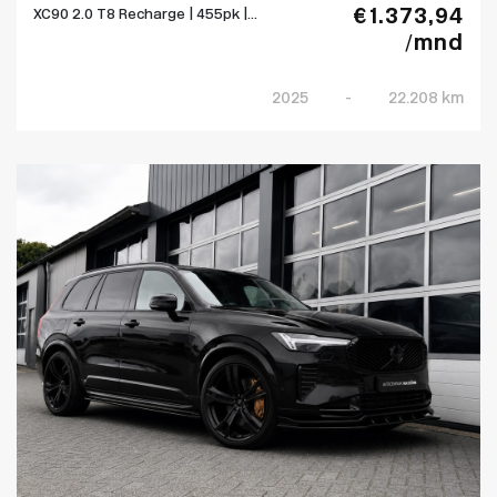
€ 1.373,94
XC90 2.0 T8 Recharge | 455pk |...
/mnd
2025
-
22.208 km