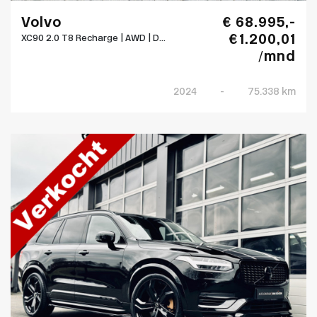
Volvo
€ 68.995,-
€ 1.200,01
XC90 2.0 T8 Recharge | AWD | D...
/mnd
2024
-
75.338 km