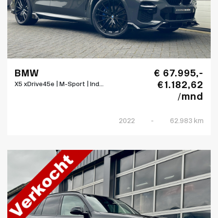
BMW
€ 67.995,-
€ 1.182,62
X5 xDrive45e | M-Sport | Ind...
/mnd
2022
-
62.983 km