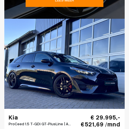
LEES MEER
Kia
€ 29.995,-
€ 521,69 /mnd
ProCeed 1.5 T-GDi GT-PlusLine | A...