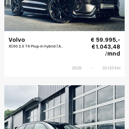
Volvo
€ 59.995,-
€ 1.043,48
XC60 2.0 T6 Plug-in hybrid | A...
/mnd
2025
-
32.133 km