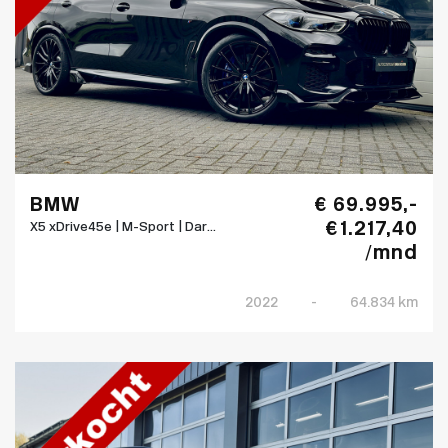
BMW
€ 69.995,-
€ 1.217,40
X5 xDrive45e | M-Sport | Dar...
/mnd
2022
-
64.834 km