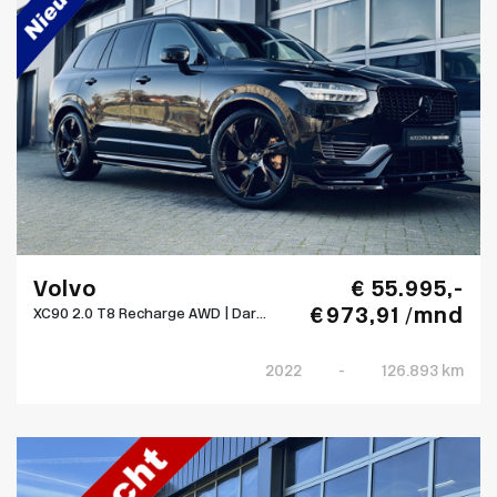
Volvo
€ 55.995,-
€ 973,91 /mnd
XC90 2.0 T8 Recharge AWD | Dar...
2022
-
126.893 km