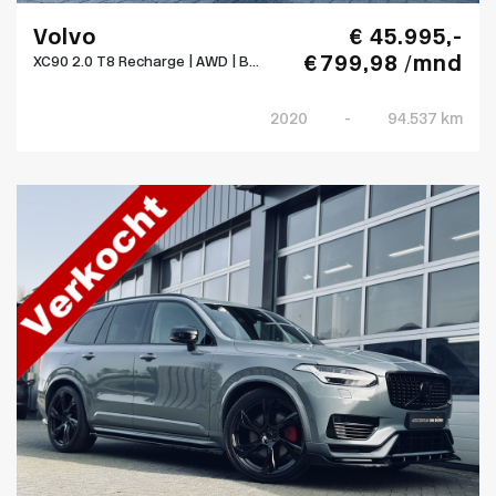
Volvo
€ 45.995,-
€ 799,98 /mnd
XC90 2.0 T8 Recharge | AWD | B...
2020
-
94.537 km