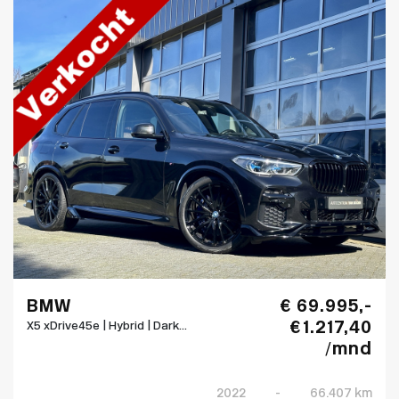
BMW
€ 69.995,-
€ 1.217,40
X5 xDrive45e | Hybrid | Dark...
/mnd
2022
-
66.407 km