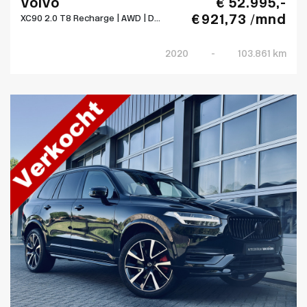
Volvo
€ 52.995,-
€ 921,73 /mnd
XC90 2.0 T8 Recharge | AWD | D...
2020
-
103.861 km