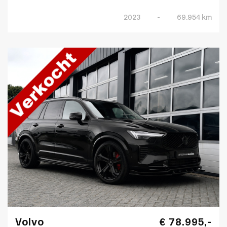
2023
-
69.954 km
Volvo
€ 78.995,-