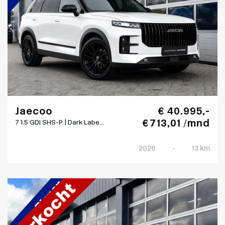
Jaecoo
€ 40.995,-
€ 713,01 /mnd
7 1.5 GDI SHS-P | Dark Labe...
2026
-
13 km