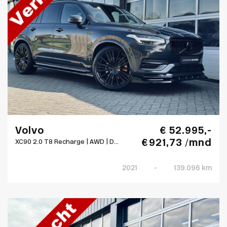
Volvo
€ 52.995,-
€ 921,73 /mnd
XC90 2.0 T8 Recharge | AWD | D...
2021
-
139.096 km