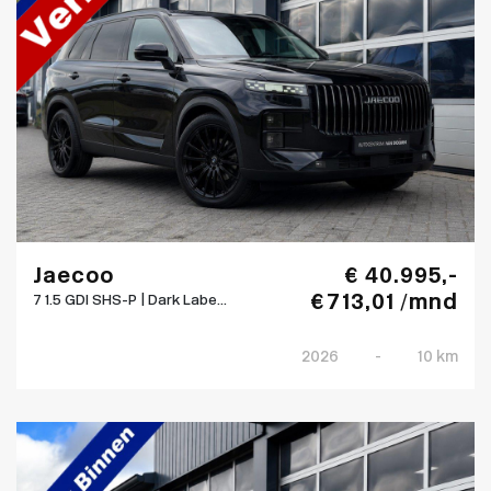
Jaecoo
€ 40.995,-
€ 713,01 /mnd
7 1.5 GDI SHS-P | Dark Labe...
2026
-
10 km