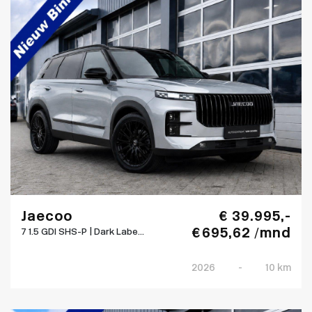
Jaecoo
€ 39.995,-
€ 695,62 /mnd
7 1.5 GDI SHS-P | Dark Labe...
2026
-
10 km