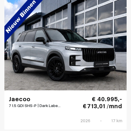
Jaecoo
€ 40.995,-
€ 713,01 /mnd
7 1.5 GDI SHS-P | Dark Labe...
2026
-
17 km