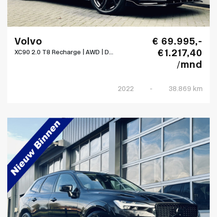
Volvo
€ 69.995,-
€ 1.217,40
XC90 2.0 T8 Recharge | AWD | D...
/mnd
2022
-
38.869 km