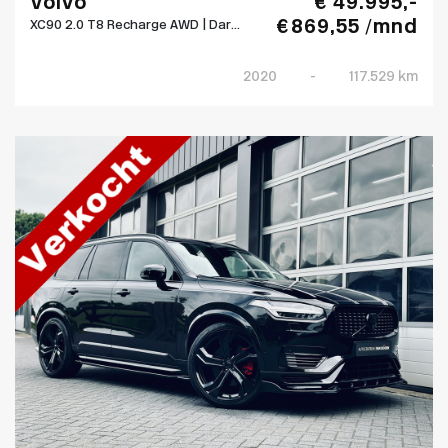
Volvo
€ 49.995,-
€ 869,55 /mnd
XC90 2.0 T8 Recharge AWD | Dar...
2020
-
117.529 km