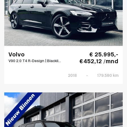
Volvo
€ 25.995,-
€ 452,12 /mnd
V90 2.0 T4 R-Design | Blackli...
2018
-
179.580 km