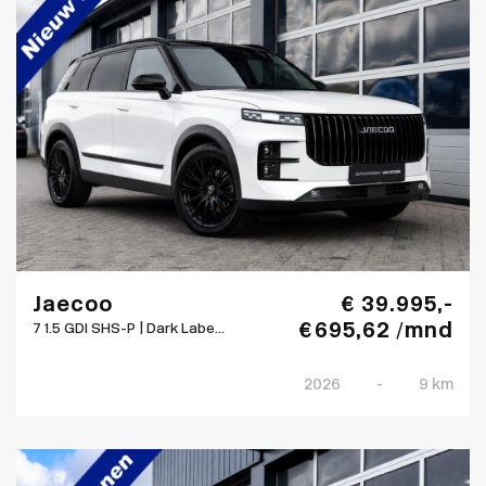
Jaecoo
€ 39.995,-
€ 695,62 /mnd
7 1.5 GDI SHS-P | Dark Labe...
2026
-
9 km