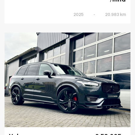
/mnd
2025
-
20.983 km