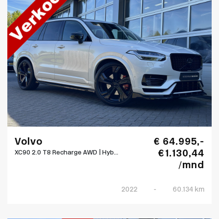
Volvo
€ 64.995,-
€ 1.130,44
XC90 2.0 T8 Recharge AWD | Hyb...
/mnd
2022
-
60.134 km