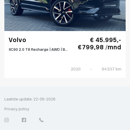
Volvo
€ 45.995,-
€ 799,98 /mnd
XC90 2.0 T8 Recharge | AWD | B...
2020
-
94.537 km
Laatste update: 22-05-2026
Privacy policy