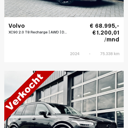
Volvo
€ 68.995,-
€ 1.200,01
XC90 2.0 T8 Recharge | AWD | D...
/mnd
2024
-
75.338 km