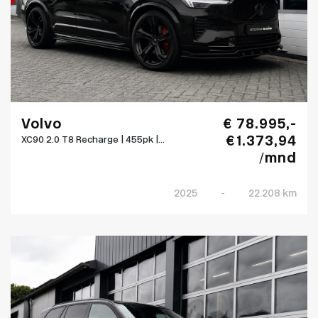
Volvo
€ 78.995,-
€ 1.373,94
XC90 2.0 T8 Recharge | 455pk |...
/mnd
2025
-
22.208 km