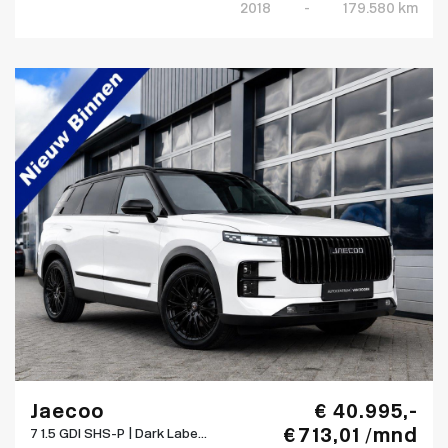
2018
-
179.580 km
Jaecoo
€ 40.995,-
€ 713,01 /mnd
7 1.5 GDI SHS-P | Dark Labe...