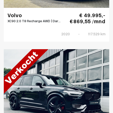
Volvo
€ 49.995,-
€ 869,55 /mnd
XC90 2.0 T8 Recharge AWD | Dar...
2020
-
117.529 km