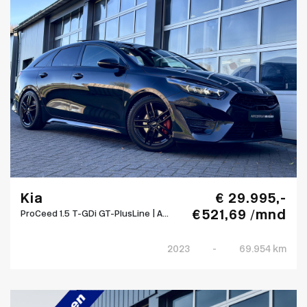
Kia
€ 29.995,-
€ 521,69 /mnd
ProCeed 1.5 T-GDi GT-PlusLine | A...
2023
-
69.954 km