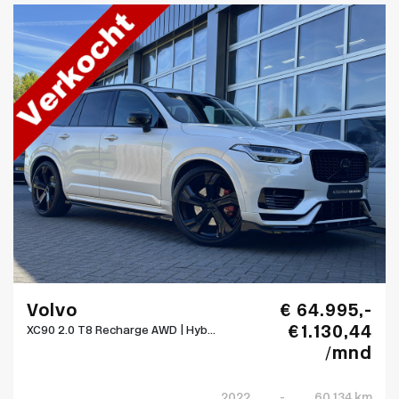
Volvo
€ 64.995,-
€ 1.130,44
XC90 2.0 T8 Recharge AWD | Hyb...
/mnd
2022
-
60.134 km