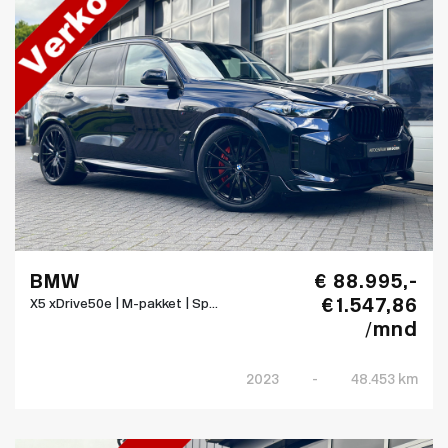
BMW
€ 88.995,-
€ 1.547,86
X5 xDrive50e | M-pakket | Sp...
/mnd
2023
-
48.453 km