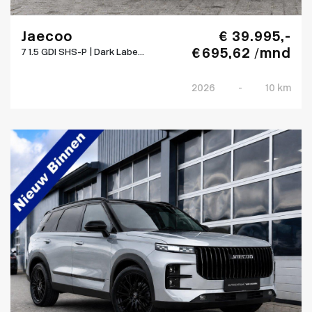
Jaecoo
€ 39.995,-
€ 695,62 /mnd
7 1.5 GDI SHS-P | Dark Labe...
2026
-
10 km