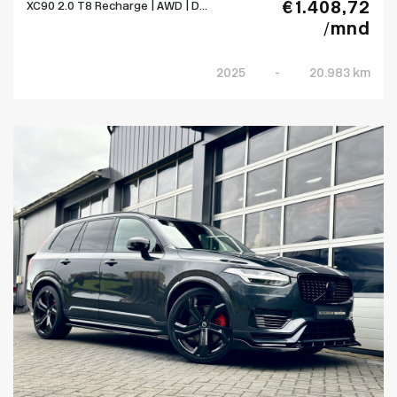
€ 1.408,72
XC90 2.0 T8 Recharge | AWD | D...
/mnd
2025
-
20.983 km