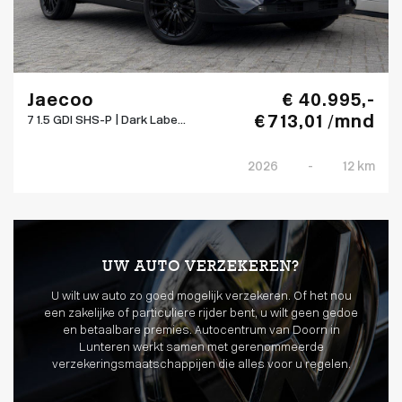
Jaecoo
€ 40.995,-
€ 713,01 /mnd
7 1.5 GDI SHS-P | Dark Labe...
2026
-
12 km
UW AUTO VERZEKEREN?
U wilt uw auto zo goed mogelijk verzekeren. Of het nou
een zakelijke of particuliere rijder bent, u wilt geen gedoe
en betaalbare premies. Autocentrum van Doorn in
Lunteren werkt samen met gerenommeerde
verzekeringsmaatschappijen die alles voor u regelen.