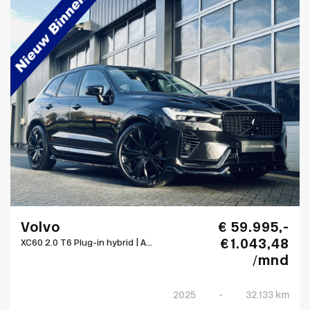
Volvo
€ 59.995,-
€ 1.043,48
XC60 2.0 T6 Plug-in hybrid | A...
/mnd
2025
-
32.133 km