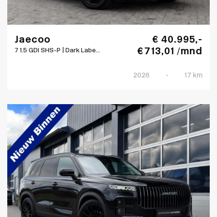
Jaecoo
€ 40.995,-
€ 713,01 /mnd
7 1.5 GDI SHS-P | Dark Labe...
2026
-
17 km