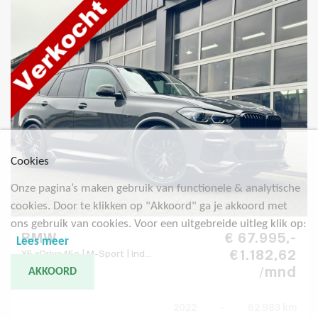
Cookies
Onze pagina’s maken gebruik van functionele & analytische
cookies. Door te klikken op "Akkoord" ga je akkoord met
ons gebruik van cookies. Voor een uitgebreide uitleg klik op:
BMW
€ 67.995,-
Lees meer
€ 1.182,62
X5 xDrive45e | M-Sport | Ind...
/mnd
AKKOORD
2022
-
62.983 km