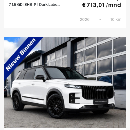
€ 713,01 /mnd
7 1.5 GDI SHS-P | Dark Labe...
2026
-
10 km