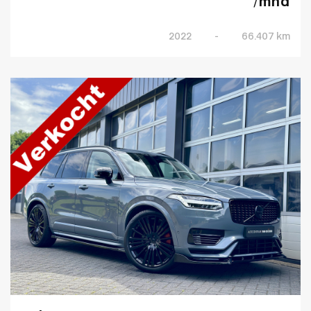
/mnd
2022
-
66.407 km