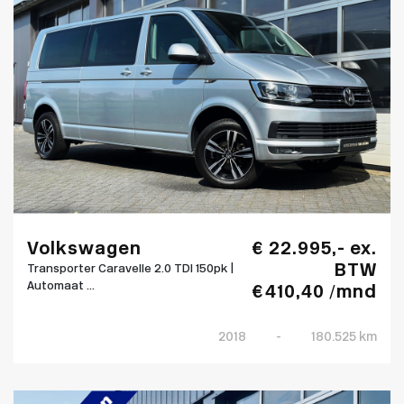
Volkswagen
€ 22.995,- ex.
BTW
Transporter Caravelle 2.0 TDI 150pk |
Automaat ...
€ 410,40 /mnd
2018
-
180.525 km