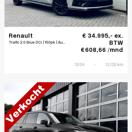
Renault
€ 34.995,- ex.
BTW
Trafic 2.0 Blue DCi | 150pk | Au...
€ 608,66 /mnd
2024
-
12.125 km