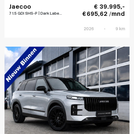
Jaecoo
€ 39.995,-
€ 695,62 /mnd
7 1.5 GDI SHS-P | Dark Labe...
2026
-
9 km