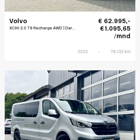
Volvo
€ 62.995,-
€ 1.095,65
XC90 2.0 T8 Recharge AWD | Dar...
/mnd
2022
-
78.132 km