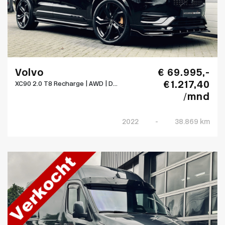
Volvo
€ 69.995,-
€ 1.217,40
XC90 2.0 T8 Recharge | AWD | D...
/mnd
2022
-
38.869 km