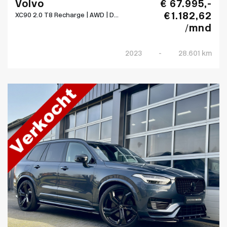
Volvo
€ 67.995,-
€ 1.182,62
XC90 2.0 T8 Recharge | AWD | D...
/mnd
2023
-
28.601 km