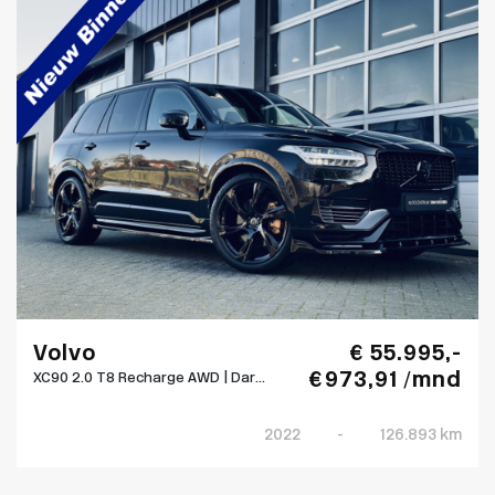
Volvo
€ 55.995,-
€ 973,91 /mnd
XC90 2.0 T8 Recharge AWD | Dar...
2022
-
126.893 km