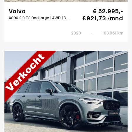
Volvo
€ 52.995,-
€ 921,73 /mnd
XC90 2.0 T8 Recharge | AWD | D...
2020
-
103.861 km