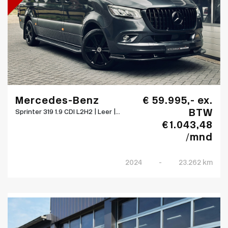
Mercedes-Benz
€ 59.995,- ex.
BTW
Sprinter 319 1.9 CDI L2H2 | Leer |...
€ 1.043,48
/mnd
2024
-
23.262 km