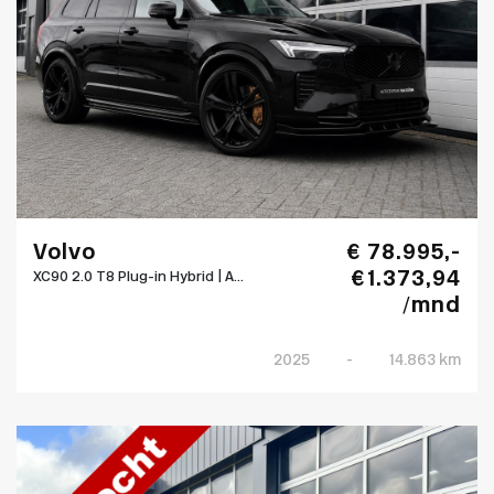
Volvo
€ 78.995,-
€ 1.373,94
XC90 2.0 T8 Plug-in Hybrid | A...
/mnd
2025
-
14.863 km