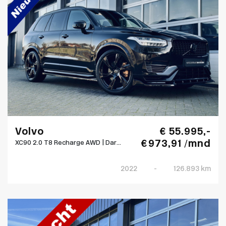
Volvo
€ 55.995,-
€ 973,91 /mnd
XC90 2.0 T8 Recharge AWD | Dar...
2022
-
126.893 km