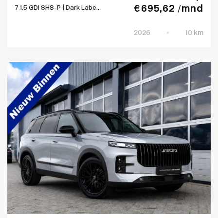
€ 695,62 /mnd
7 1.5 GDI SHS-P | Dark Labe...
2026
-
10 km