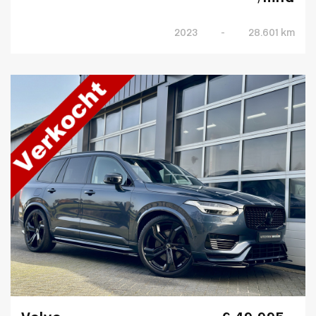
2023
-
28.601 km