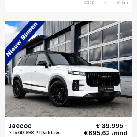
2026
-
10 km
Jaecoo
€ 39.995,-
€ 695,62 /mnd
7 1.5 GDI SHS-P | Dark Labe...