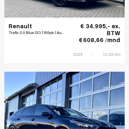
Renault
€ 34.995,- ex.
BTW
Trafic 2.0 Blue DCi | 150pk | Au...
€ 608,66 /mnd
2024
-
12.125 km