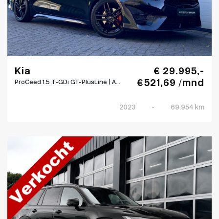
Kia
€ 29.995,-
€ 521,69 /mnd
ProCeed 1.5 T-GDi GT-PlusLine | A...
2023
-
69.954 km