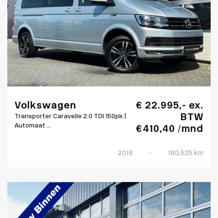
Volkswagen
€ 22.995,- ex.
BTW
Transporter Caravelle 2.0 TDI 150pk |
Automaat ...
€ 410,40 /mnd
2018
-
180.525 km