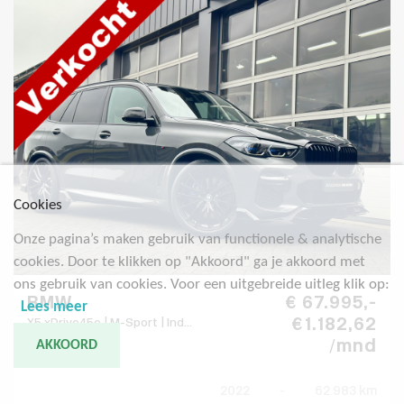
Cookies
Onze pagina’s maken gebruik van functionele & analytische
cookies. Door te klikken op "Akkoord" ga je akkoord met
ons gebruik van cookies. Voor een uitgebreide uitleg klik op:
BMW
€ 67.995,-
Lees meer
€ 1.182,62
X5 xDrive45e | M-Sport | Ind...
/mnd
AKKOORD
2022
-
62.983 km