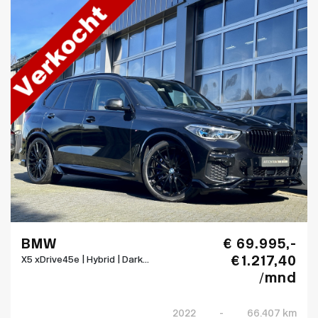
BMW
€ 69.995,-
€ 1.217,40
X5 xDrive45e | Hybrid | Dark...
/mnd
2022
-
66.407 km