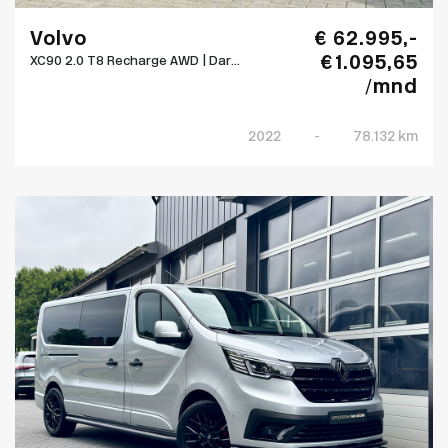
Volvo
€ 62.995,-
€ 1.095,65
XC90 2.0 T8 Recharge AWD | Dar...
/mnd
2022
-
78.132 km