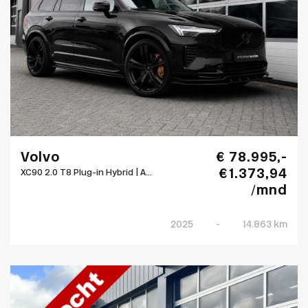
Volvo
€ 78.995,-
€ 1.373,94
XC90 2.0 T8 Plug-in Hybrid | A...
/mnd
2025
-
14.863 km