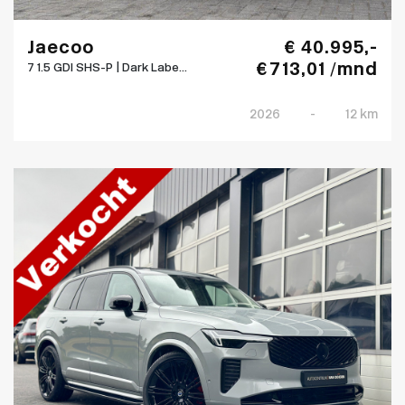
Jaecoo
€ 40.995,-
€ 713,01 /mnd
7 1.5 GDI SHS-P | Dark Labe...
2026
-
12 km