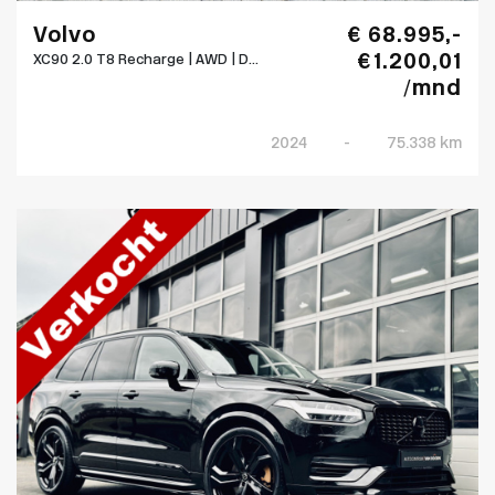
Volvo
€ 68.995,-
€ 1.200,01
XC90 2.0 T8 Recharge | AWD | D...
/mnd
2024
-
75.338 km