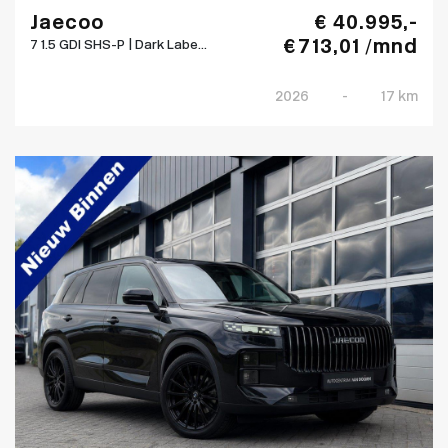
Jaecoo
€ 40.995,-
€ 713,01 /mnd
7 1.5 GDI SHS-P | Dark Labe...
2026
-
17 km