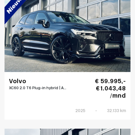
Volvo
€ 59.995,-
€ 1.043,48
XC60 2.0 T6 Plug-in hybrid | A...
/mnd
2025
-
32.133 km