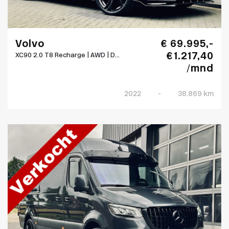
Volvo
€ 69.995,-
€ 1.217,40
XC90 2.0 T8 Recharge | AWD | D...
/mnd
2022
-
38.869 km