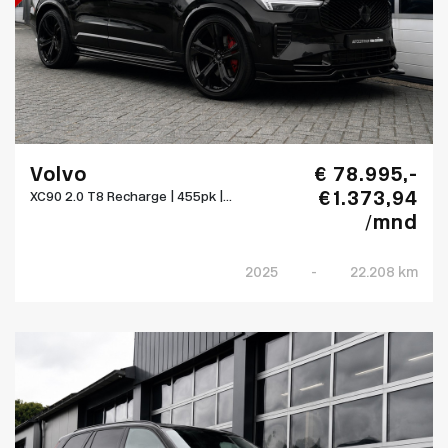
Volvo
€ 78.995,-
€ 1.373,94
XC90 2.0 T8 Recharge | 455pk |...
/mnd
2025
-
22.208 km