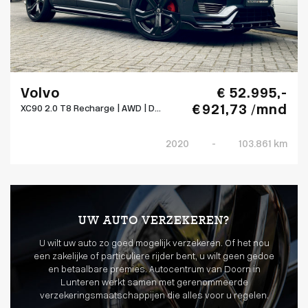
Volvo
€ 52.995,-
€ 921,73 /mnd
XC90 2.0 T8 Recharge | AWD | D...
2020
-
103.861 km
UW AUTO VERZEKEREN?
U wilt uw auto zo goed mogelijk verzekeren. Of het nou
een zakelijke of particuliere rijder bent, u wilt geen gedoe
en betaalbare premies. Autocentrum van Doorn in
Lunteren werkt samen met gerenommeerde
verzekeringsmaatschappijen die alles voor u regelen.