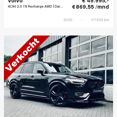
Volvo
€ 49.995,-
€ 869,55 /mnd
XC90 2.0 T8 Recharge AWD | Dar...
2020
-
117.529 km