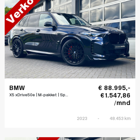
BMW
€ 88.995,-
€ 1.547,86
X5 xDrive50e | M-pakket | Sp...
/mnd
2023
-
48.453 km