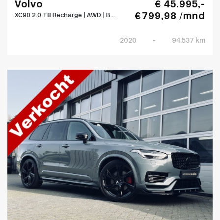
Volvo
€ 45.995,-
€ 799,98 /mnd
XC90 2.0 T8 Recharge | AWD | B...
2020
-
94.537 km