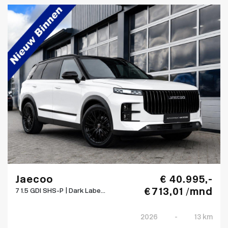
Jaecoo
€ 40.995,-
€ 713,01 /mnd
7 1.5 GDI SHS-P | Dark Labe...
2026
-
13 km