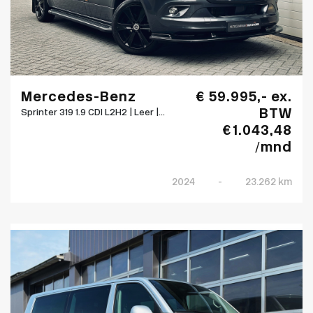
Mercedes-Benz
€ 59.995,- ex.
BTW
Sprinter 319 1.9 CDI L2H2 | Leer |...
€ 1.043,48
/mnd
2024
-
23.262 km