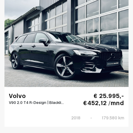
Volvo
€ 25.995,-
€ 452,12 /mnd
V90 2.0 T4 R-Design | Blackli...
2018
-
179.580 km