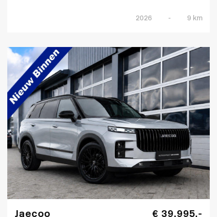
2026
-
9 km
Jaecoo
€ 39.995,-