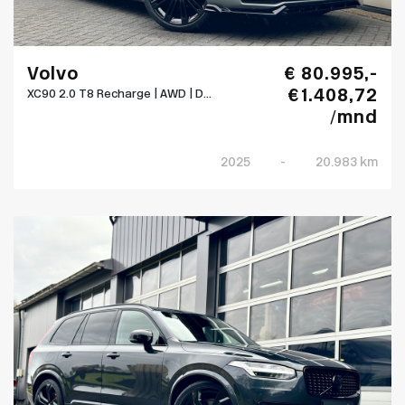
Volvo
€ 80.995,-
€ 1.408,72
XC90 2.0 T8 Recharge | AWD | D...
/mnd
2025
-
20.983 km