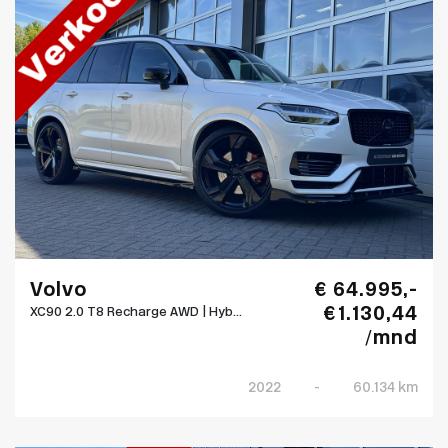
Volvo
€ 64.995,-
€ 1.130,44
XC90 2.0 T8 Recharge AWD | Hyb...
/mnd
2022
-
60.134 km