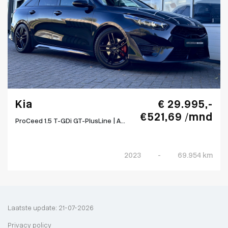
Kia
€ 29.995,-
€ 521,69 /mnd
ProCeed 1.5 T-GDi GT-PlusLine | A...
2023
-
69.954 km
Laatste update: 21-07-2026
Privacy policy