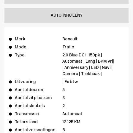
AUTO INRUILEN?
Merk
Renault
Model
Trafic
Type
2.0 Blue DCi | 150pk |
Automaat | Lang | BPM vrij
| Anniversary | LED | Navi |
Camera | Trekhaak |
Uitvoering
| Ex btw
Aantal deuren
5
Aantal zitplaatsen
3
Aantal sleutels
2
Transmissie
Automaat
Tellerstand
12.125 KM
Aantal versnellingen
6