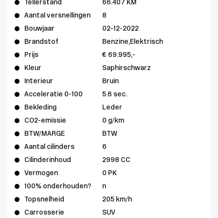
Tellerstand
66.407 KM
Aantal versnellingen
8
Bouwjaar
02-12-2022
Brandstof
Benzine,Elektrisch
Prijs
€ 69.995,-
Kleur
Saphirschwarz
Interieur
Bruin
Acceleratie 0-100
5.6 sec.
Bekleding
Leder
CO2-emissie
0 g/km
BTW/MARGE
BTW
Aantal cilinders
6
Cilinderinhoud
2998 CC
Vermogen
0 PK
100% onderhouden?
n
Topsnelheid
205 km/h
Carrosserie
SUV