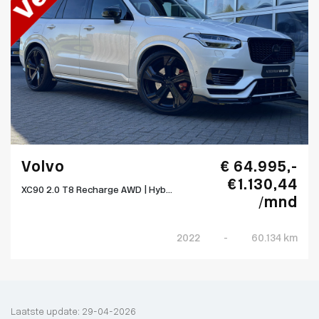
Volvo
€ 64.995,-
€ 1.130,44
XC90 2.0 T8 Recharge AWD | Hyb...
/mnd
2022
-
60.134 km
Laatste update: 29-04-2026