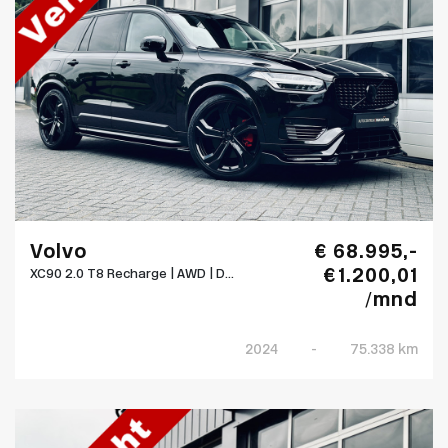
Volvo
€ 68.995,-
€ 1.200,01
XC90 2.0 T8 Recharge | AWD | D...
/mnd
2024
-
75.338 km