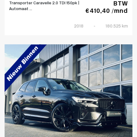
BTW
Transporter Caravelle 2.0 TDI 150pk |
Automaat ...
€ 410,40 /mnd
2018
-
180.525 km