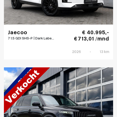
Jaecoo
€ 40.995,-
€ 713,01 /mnd
7 1.5 GDI SHS-P | Dark Labe...
2026
-
13 km