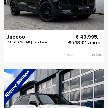
Jaecoo
€ 40.995,-
€ 713,01 /mnd
7 1.5 GDI SHS-P | Dark Labe...
2026
-
10 km