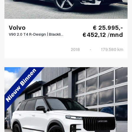
Volvo
€ 25.995,-
€ 452,12 /mnd
V90 2.0 T4 R-Design | Blackli...
2018
-
179.580 km