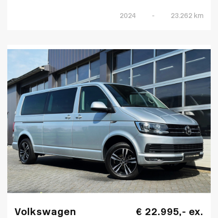
2024
-
23.262 km
Volkswagen
€ 22.995,- ex.