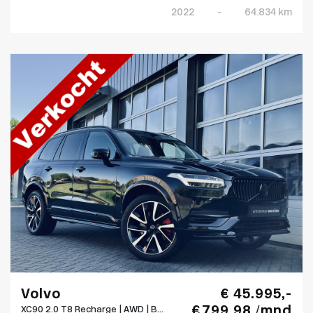
2022
-
64.834 km
Volvo
€ 45.995,-
€ 799,98 /mnd
XC90 2.0 T8 Recharge | AWD | B...