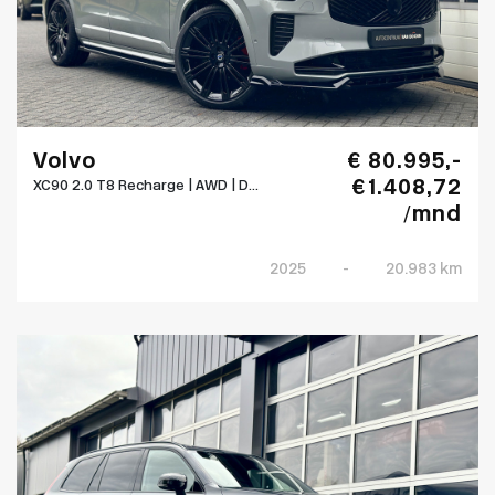
Volvo
€ 80.995,-
€ 1.408,72
XC90 2.0 T8 Recharge | AWD | D...
/mnd
2025
-
20.983 km