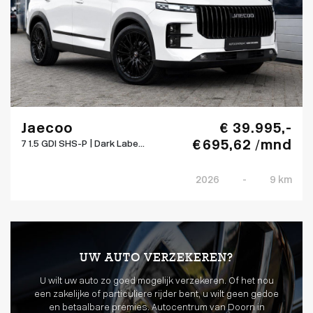
Jaecoo
€ 39.995,-
€ 695,62 /mnd
7 1.5 GDI SHS-P | Dark Labe...
2026
-
9 km
UW AUTO VERZEKEREN?
U wilt uw auto zo goed mogelijk verzekeren. Of het nou
een zakelijke of particuliere rijder bent, u wilt geen gedoe
en betaalbare premies. Autocentrum van Doorn in