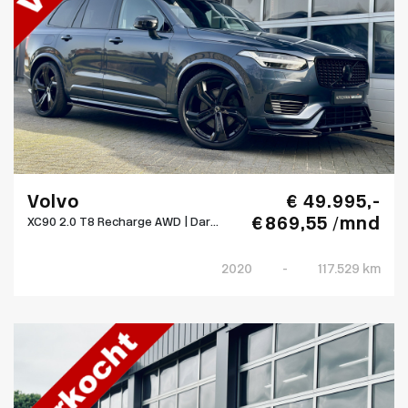
Volvo
€ 49.995,-
€ 869,55 /mnd
XC90 2.0 T8 Recharge AWD | Dar...
2020
-
117.529 km