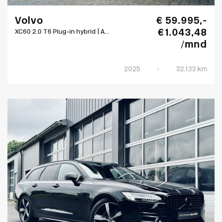
Volvo
€ 59.995,-
€ 1.043,48
XC60 2.0 T6 Plug-in hybrid | A...
/mnd
2025
-
32.133 km