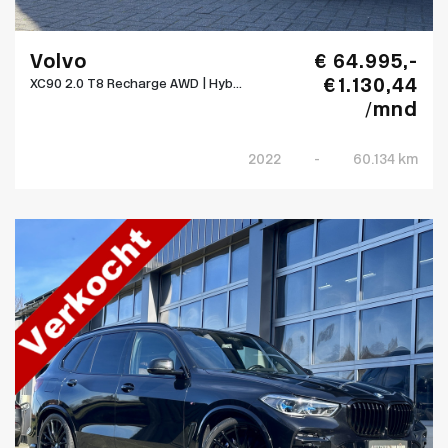
Volvo
€ 64.995,-
€ 1.130,44
XC90 2.0 T8 Recharge AWD | Hyb...
/mnd
2022
-
60.134 km