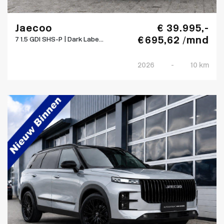
Jaecoo
€ 39.995,-
€ 695,62 /mnd
7 1.5 GDI SHS-P | Dark Labe...
2026
-
10 km