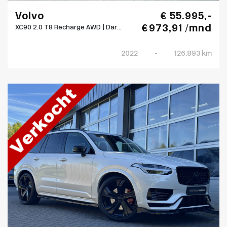
Volvo
€ 55.995,-
€ 973,91 /mnd
XC90 2.0 T8 Recharge AWD | Dar...
2022
-
126.893 km