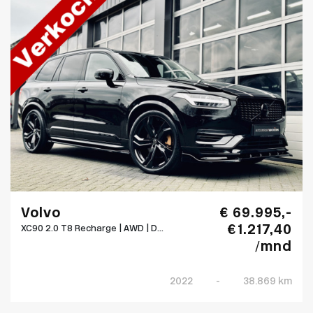
Volvo
€ 69.995,-
€ 1.217,40
XC90 2.0 T8 Recharge | AWD | D...
/mnd
2022
-
38.869 km