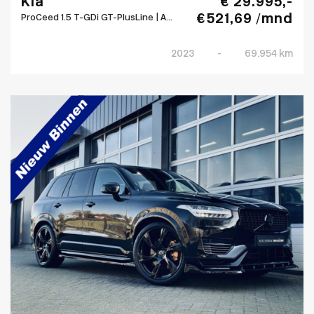
Kia
€ 29.995,-
€ 521,69 /mnd
ProCeed 1.5 T-GDi GT-PlusLine | A...
2023
-
69.954 km