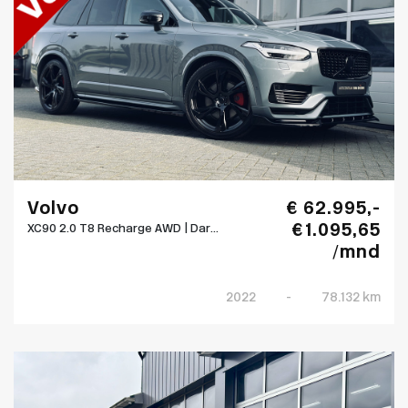
Volvo
€ 62.995,-
€ 1.095,65
XC90 2.0 T8 Recharge AWD | Dar...
/mnd
2022
-
78.132 km