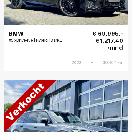
BMW
€ 69.995,-
€ 1.217,40
X5 xDrive45e | Hybrid | Dark...
/mnd
2022
-
66.407 km