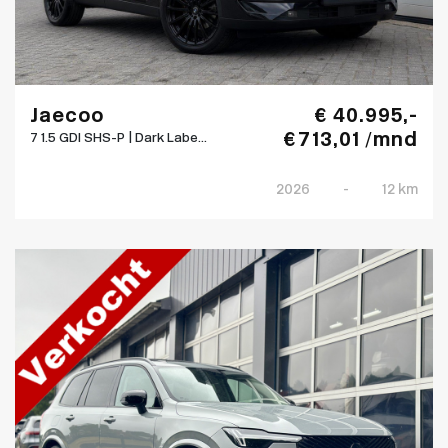
Jaecoo
€ 40.995,-
€ 713,01 /mnd
7 1.5 GDI SHS-P | Dark Labe...
2026
-
12 km