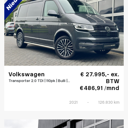
Volkswagen
€ 27.995,- ex.
BTW
Transporter 2.0 TDI | 110pk | Bulli |...
€ 486,91 /mnd
2021
-
126.830 km