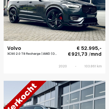
Volvo
€ 52.995,-
€ 921,73 /mnd
XC90 2.0 T8 Recharge | AWD | D...
2020
-
103.861 km