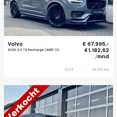
Volvo
€ 67.995,-
€ 1.182,62
XC90 2.0 T8 Recharge | AWD | D...
/mnd
2023
-
28.601 km