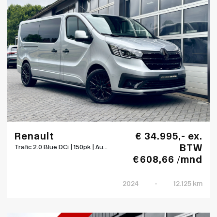
Renault
€ 34.995,- ex.
BTW
Trafic 2.0 Blue DCi | 150pk | Au...
€ 608,66 /mnd
2024
-
12.125 km