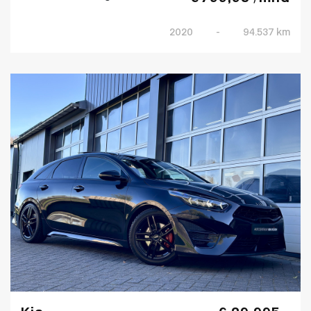
2020
-
94.537 km