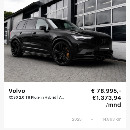
Volvo
€ 78.995,-
€ 1.373,94
XC90 2.0 T8 Plug-in Hybrid | A...
/mnd
2025
-
14.863 km