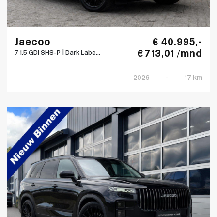
Jaecoo
€ 40.995,-
€ 713,01 /mnd
7 1.5 GDI SHS-P | Dark Labe...
2026
-
17 km