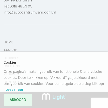
6741 PK Lunteren
Tel:
0318 48 59 93
info@autocentrumvandoorn.nl
HOME
AANBOD
SERVICES
Cookies
OVER ONS
Onze pagina’s maken gebruik van functionele & analytische
VERKOCHT
cookies. Door te klikken op "Akkoord" ga je akkoord met
CONTACT
ons gebruik van cookies. Voor een uitgebreide uitleg klik op:
Lees meer
AKKOORD