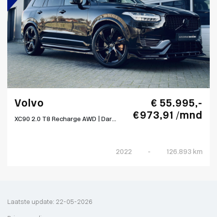
Volvo
€ 55.995,-
€ 973,91 /mnd
XC90 2.0 T8 Recharge AWD | Dar...
2022
-
126.893 km
Laatste update: 22-05-2026