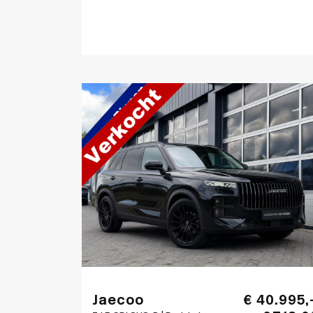
Jaecoo
€ 40.995,