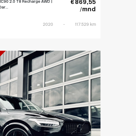
€ 869,55
XC90 2.0 T8 Recharge AWD |
Dar...
/mnd
2020
-
117.529 km