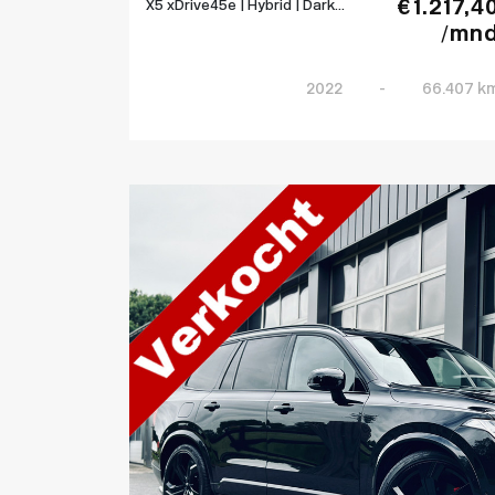
€ 1.217,4
X5 xDrive45e | Hybrid | Dark...
/mn
2022
-
66.407 k