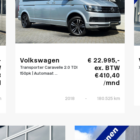
-
Volkswagen
€ 22.995,-
W
ex. BTW
Transporter Caravelle 2.0 TDI
150pk | Automaat ...
8
€ 410,40
d
/mnd
m
2018
-
180.525 km