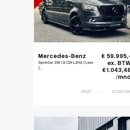
Mercedes-Benz
€ 59.995,
ex. BT
Sprinter 319 1.9 CDI L2H2 | Leer
|...
€ 1.043,4
/mn
2024
-
23.262 k