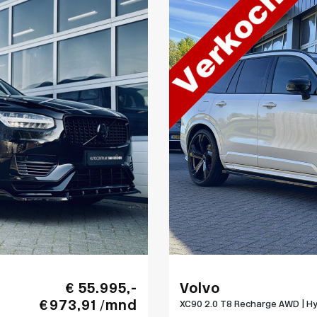
€ 55.995,-
Volvo
€ 973,91 /mnd
XC90 2.0 T8 Recharge AWD | Hyb