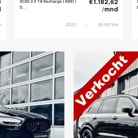
0
€ 1.182,62
XC90 2.0 T8 Recharge | AWD |
D...
d
/mnd
m
2023
-
28.601 km