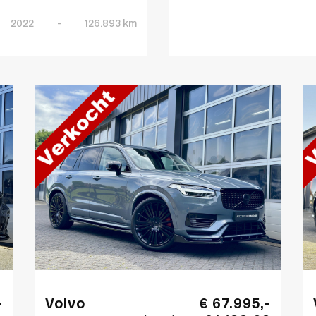
2022
-
126.893 km
-
Volvo
€ 67.995,-