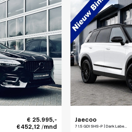
€ 25.995,-
Jaecoo
€ 452,12 /mnd
7 1.5 GDI SHS-P | Dark Labe...