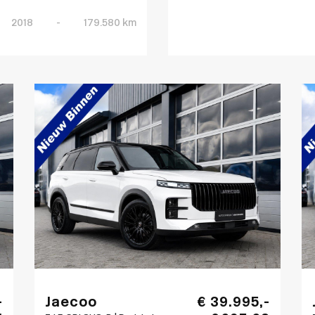
2018
-
179.580 km
-
Jaecoo
€ 39.995,-