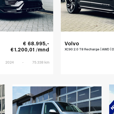
€ 68.995,-
Volvo
€ 1.200,01 /mnd
XC90 2.0 T8 Recharge | AWD | D.
2024
-
75.338 km