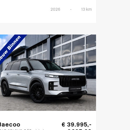
2026
-
13 km
Jaecoo
€ 39.995,-