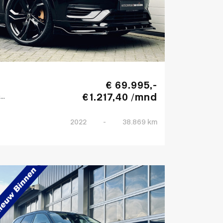
€ 69.995,-
€ 1.217,40 /mnd
..
2022
-
38.869 km