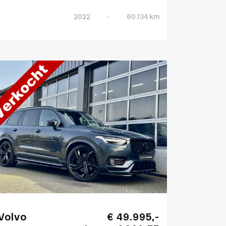
2022
-
60.134 km
Volvo
€ 49.995,-