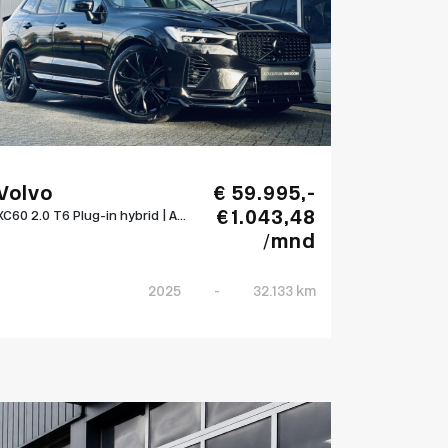
Volvo
€ 59.995,-
€ 1.043,48
XC60 2.0 T6 Plug-in hybrid | A...
/mnd
2025
-
32.133 km