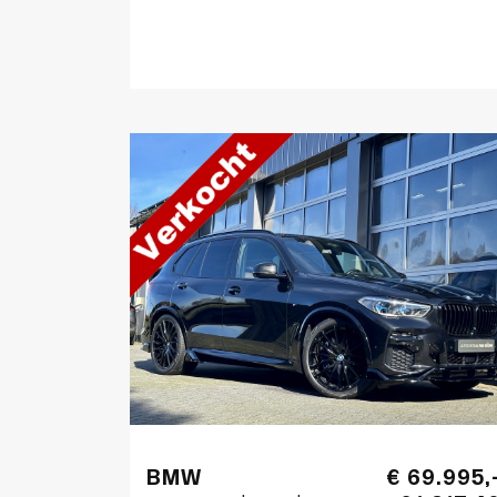
BMW
€ 69.995,