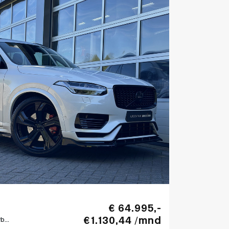
€ 64.995,-
€ 1.130,44 /mnd
...