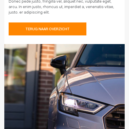
Donec pede justo, fringilla vel, aliquet nec, vulputate eget,
arcu. In enim justo, rhoncus ut, imperdiet a, venenatis vitae,
justo. er adipiscing elit.
TERUG NAAR OVERZICHT