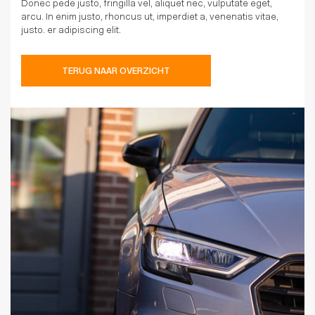
Donec pede justo, fringilla vel, aliquet nec, vulputate eget,
arcu. In enim justo, rhoncus ut, imperdiet a, venenatis vitae,
justo. er adipiscing elit.
TERUG NAAR OVERZICHT