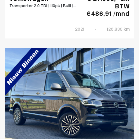
BTW
Transporter 2.0 TDI | 110pk | Bulli |...
€ 486,91 /mnd
2021
-
126.830 km