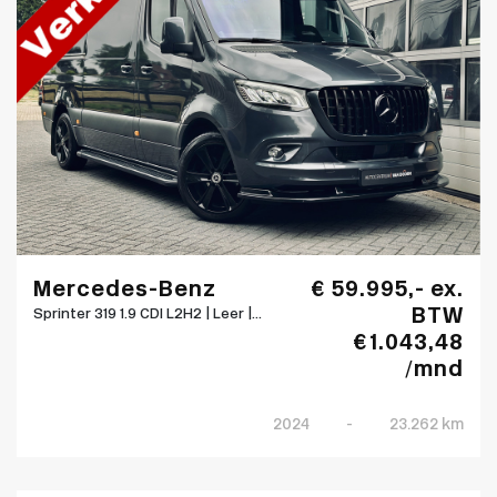
Mercedes-Benz
€ 59.995,- ex.
BTW
Sprinter 319 1.9 CDI L2H2 | Leer |...
€ 1.043,48
/mnd
2024
-
23.262 km