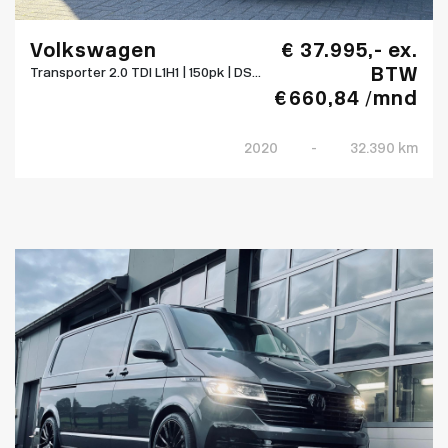
Volkswagen
€ 37.995,- ex.
BTW
Transporter 2.0 TDI L1H1 | 150pk | DS...
€ 660,84 /mnd
2020
-
32.390 km