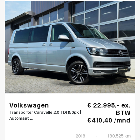
Volkswagen
€ 22.995,- ex.
BTW
Transporter Caravelle 2.0 TDI 150pk |
Automaat ...
€ 410,40 /mnd
2018
-
180.525 km