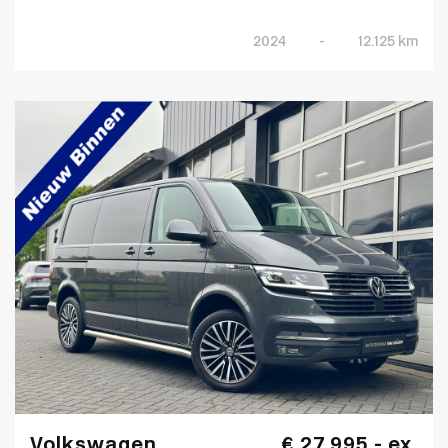
2024
-
12.125 km
Volkswagen
€ 27.995,- ex.